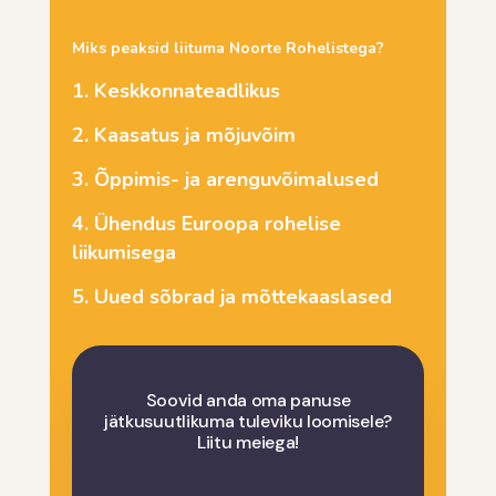
Miks peaksid liituma Noorte Rohelistega?
1. Keskkonnateadlikus
2. Kaasatus ja mõjuvõim
3. Õppimis- ja arenguvõimalused
4. Ühendus Euroopa rohelise
liikumisega
5. Uued sõbrad ja mõttekaaslased
Soovid anda oma panuse
jätkusuutlikuma tuleviku loomisele?
Liitu meiega!