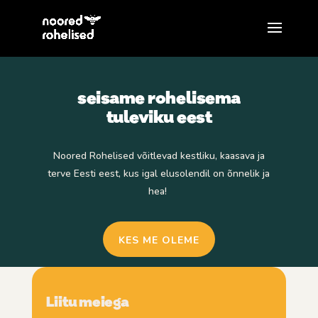
seisame rohelisema
tuleviku eest
Noored Rohelised võitlevad kestliku, kaasava ja
terve Eesti eest,
kus igal elusolendil on õnnelik ja
hea!
KES ME OLEME
Liitu meiega