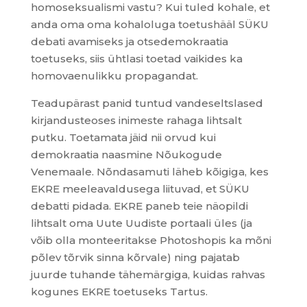
homoseksualismi vastu? Kui tuled kohale, et
anda oma oma kohaloluga toetushääl SÜKU
debati avamiseks ja otsedemokraatia
toetuseks, siis ühtlasi toetad vaikides ka
homovaenulikku propagandat.
Teadupärast panid tuntud vandeseltslased
kirjandusteoses inimeste rahaga lihtsalt
putku. Toetamata jäid nii orvud kui
demokraatia naasmine Nõukogude
Venemaale. Nõndasamuti läheb kõigiga, kes
EKRE meeleavaldusega liituvad, et SÜKU
debatti pidada. EKRE paneb teie näopildi
lihtsalt oma Uute Uudiste portaali üles (ja
võib olla monteeritakse Photoshopis ka mõni
põlev tõrvik sinna kõrvale) ning pajatab
juurde tuhande tähemärgiga, kuidas rahvas
kogunes EKRE toetuseks Tartus.