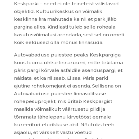
Keskparki – need ei ole teineteist välistavad
objektid. Kultuurikeskus on võimalik
kesklinna ära mahutada ka nii, et park jääb
pargina alles. Kindlasti tuleb selle roheala
kasutusvõimalusi arendada, sest sel on ometi
kõik eeldused olla mõnus linnasüda.
Autovabaduse puiestee peaks Keskpargiga
koos looma ühtse linnaruumi, mitte tekitama
päris pargi kõrvale asfaldile asenduspargi, et
näidata, et ka nii saab. Ei saa. Päris parki
ajutine rohekomejant ei asenda. Sellisena on
Autovabaduse puiestee linnavalitsuse
rohepesuprojekt, mis üritab Keskpargist
maalida võimalikult väärtusetu pildi ja
tõmmata tähelepanu kirvetööst eemale
kureeritud elurikkuse abil. Nõutuks teeb
asjaolu, et värskelt vastu võetud