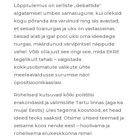
Lõpptulemus on selliste „debattide“
algatamisel umbes samasugune, kui oleksid
kogu põranda ära värvinud ning siis avastad,
et seisad toanurgas ja uks on vastasseinas.
Seisad alati ja igal pool üksi oma ideedega
nurgas, määrdunud värvipintsel näppude
vahel. Võib olla just see ongi see, mida EKRE
tegelikult tahab – vaigistada
kokkusobimatute valikute ühte
meeleavaldusse surumise näol
opositsioonikaaslasi.
Rohelised kutsuvad kõiki poliitilisi
erakondasid ja valimisliite Tartu linnas (aga ka
mujal Eestis) üles tegema koostööd, et head
ideed teoks saaksid. Otsime ühised teemad ja
seisame koos nende eest – hoolivama ja
rohelisema elukeskkonna nimel.