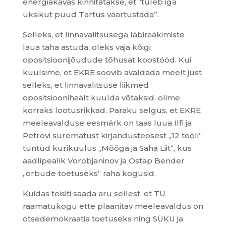
energiakavas kinnitatakse, et “tuleb iga
üksikut puud Tartus väärtustada”.
Selleks, et linnavalitsusega läbirääkimiste
laua taha astuda, oleks vaja kõigi
opositsioonijõudude tõhusat koostööd. Kui
kuulsime, et EKRE soovib avaldada meelt just
selleks, et linnavalitsuse liikmed
opositsioonihäält kuulda võtaksid, olime
korraks lootusrikkad. Paraku selgus, et EKRE
meeleavalduse eesmärk on taas luua Ilfi ja
Petrovi surematust kirjandusteosest „12 tooli“
tuntud kurikuulus „Mõõga ja Saha Liit“, kus
aadlipealik Vorobjaninov ja Ostap Bender
„orbude toetuseks“ raha kogusid.
Kuidas teisiti saada aru sellest, et TÜ
raamatukogu ette plaanitav meeleavaldus on
otsedemokraatia toetuseks ning SÜKU ja