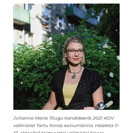
Johanna Maria Tõugu kandideerib 2021 KOV
valimistel Tartu linnas esinumbrina
.
Hääleta 11-
17. oktoobril toimuvatel valimistel Noore