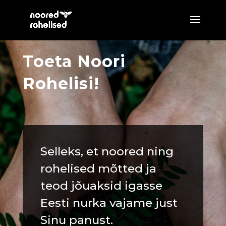
Toeta Noori
Rohelisi!
Selleks, et noored ning
rohelised mõtted ja
teod jõuaksid igasse
Eesti nurka vajame just
Sinu panust.